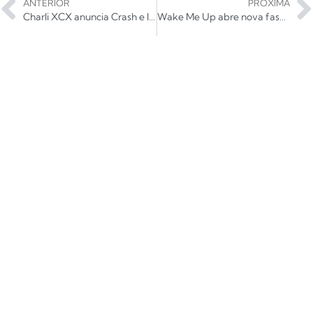
ANTERIOR
PRÓXIMA
Charli XCX anuncia Crash e libera primeiro single; ouça New Shapes
Wake Me Up abre nova fase da carreira do Foals; ouça!