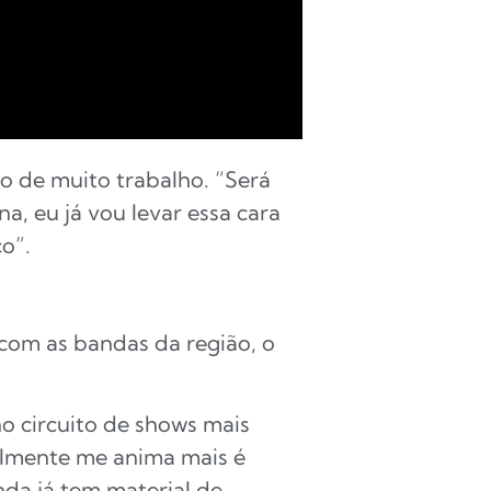
no de muito trabalho. “Será
a, eu já vou levar essa cara
o”.
 com as bandas da região, o
o circuito de shows mais
almente me anima mais é
da já tem material de