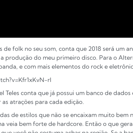
as de folk no seu som, conta que 2018 será um a
a produção do meu primeiro disco. Para o Altern
 banda, e com mais elementos do rock e eletrônic
tch?v=Kfr1xKvN-rI
iel Teles conta que já possui um banco de dados
r as atrações para cada edição.
as de estilos que não se encaixam muito bem n
ma veia bem forte de hardcore. Então o que ger
que você não costuma achar na região. Se a ban