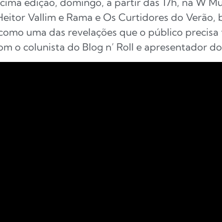
cima edição, domingo, a partir das 17h, na W Mu
Heitor Vallim e Rama e Os Curtidores do Verão,
o, como uma das revelações que o público precisa
m o colunista do Blog n’ Roll e apresentador do