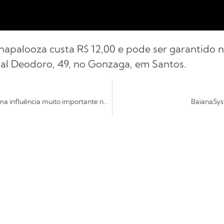
ernapalooza custa R$ 12,00 e pode ser garantido
al Deodoro, 49, no Gonzaga, em Santos.
Entrevista | Paulo Miklos – “Os Mutantes foram uma influência muito importante na minha vida também”
BaianaSys