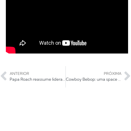
ANTERIOR
PRÓXIMA
Papa Roach reassume liderança com Born for Greatness
Cowboy Bebop: uma space opera ao som de jazz e blues