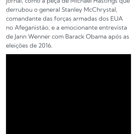
jornal, como a peça de Michael Hastings que
derrubou o general Stanley McChrystal,
comandante das forças armadas dos EUA
no Afeganistão, e a emocionante entrevista
de Jann Wenner com Barack Obama após as
eleições de 2016.