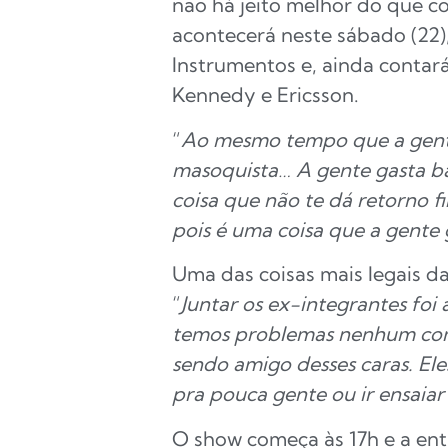
não há jeito melhor do que c
acontecerá neste sábado (22)
Instrumentos e, ainda contar
Kennedy e Ericsson.
“
Ao mesmo tempo que a gente
masoquista… A gente gasta ba
coisa que não te dá retorno f
pois é uma coisa que a gente 
Uma das coisas mais legais d
“
Juntar os ex-integrantes fo
temos problemas nenhum com 
sendo amigo desses caras. El
pra pouca gente ou ir ensaiar
O show começa às 17h e a entr