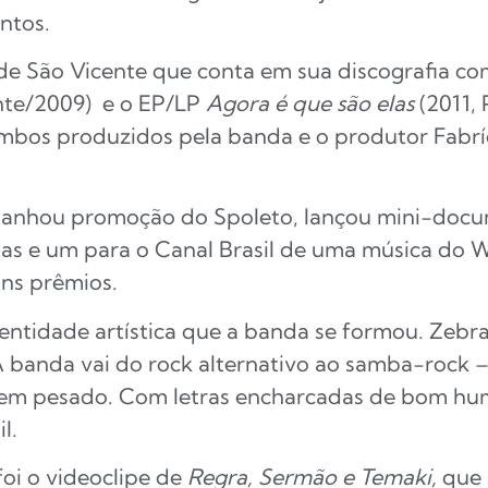
ntos.
e São Vicente que conta em sua discografia com
te/2009) e o EP/LP
Agora é que são elas
(2011,
 ambos produzidos pela banda e o produtor Fabrí
 ganhou promoção do Spoleto, lançou mini-docum
ias e um para o Canal Brasil de uma música do W
uns prêmios.
identidade artística que a banda se formou. Zeb
 banda vai do rock alternativo ao samba-rock –
e bem pesado. Com letras encharcadas de bom hu
l.
oi o videoclipe de
Regra, Sermão e Temaki,
que 