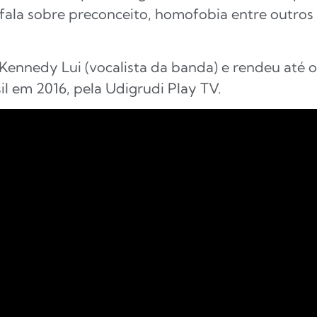
 fala sobre preconceito, homofobia entre outros
 Kennedy Lui (vocalista da banda) e rendeu até 
l em 2016, pela Udigrudi Play TV.