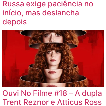
Russa exige paciência no
início, mas deslancha
depois
Ouvi No Filme #18 – A dupla
Trent Reznor e Atticus Ross