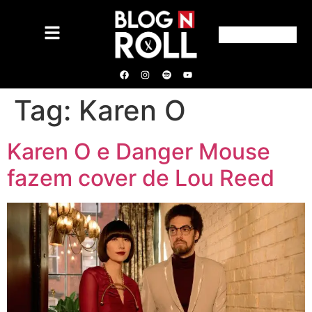
Tag:
Karen O
Karen O e Danger Mouse
fazem cover de Lou Reed