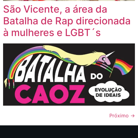
São Vicente, a área da
Batalha de Rap direcionada
à mulheres e LGBT´s
Próximo
→