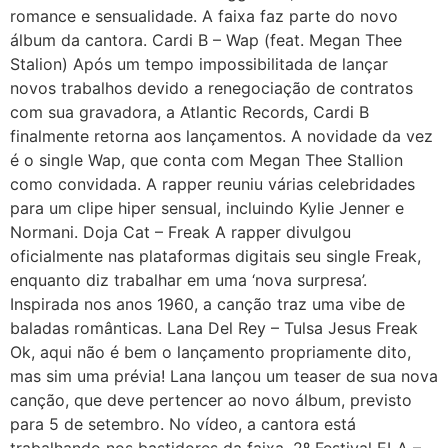
romance e sensualidade. A faixa faz parte do novo
álbum da cantora. Cardi B – Wap (feat. Megan Thee
Stalion) Após um tempo impossibilitada de lançar
novos trabalhos devido a renegociação de contratos
com sua gravadora, a Atlantic Records, Cardi B
finalmente retorna aos lançamentos. A novidade da vez
é o single Wap, que conta com Megan Thee Stallion
como convidada. A rapper reuniu várias celebridades
para um clipe hiper sensual, incluindo Kylie Jenner e
Normani. Doja Cat – Freak A rapper divulgou
oficialmente nas plataformas digitais seu single Freak,
enquanto diz trabalhar em uma ‘nova surpresa’.
Inspirada nos anos 1960, a canção traz uma vibe de
baladas românticas. Lana Del Rey – Tulsa Jesus Freak
Ok, aqui não é bem o lançamento propriamente dito,
mas sim uma prévia! Lana lançou um teaser de sua nova
canção, que deve pertencer ao novo álbum, previsto
para 5 de setembro. No vídeo, a cantora está
trabalhando nos bastidores da faixa. 2º Festival ELA –