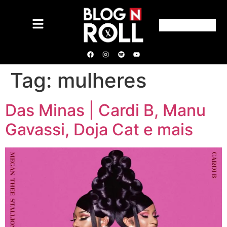
Tag:
mulheres
Das Minas | Cardi B, Manu
Gavassi, Doja Cat e mais