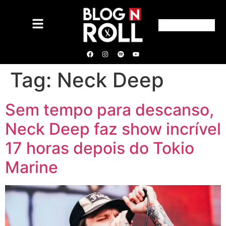
Tag:
Neck Deep
Sem tempo para descanso,
Neck Deep faz show incrível
17 horas depois do Tokio
Marine