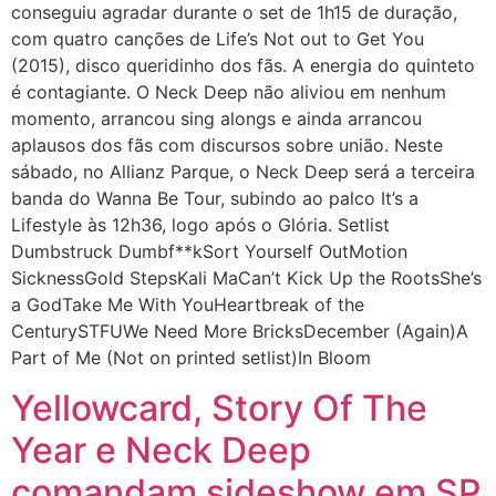
conseguiu agradar durante o set de 1h15 de duração,
com quatro canções de Life’s Not out to Get You
(2015), disco queridinho dos fãs. A energia do quinteto
é contagiante. O Neck Deep não aliviou em nenhum
momento, arrancou sing alongs e ainda arrancou
aplausos dos fãs com discursos sobre união. Neste
sábado, no Allianz Parque, o Neck Deep será a terceira
banda do Wanna Be Tour, subindo ao palco It’s a
Lifestyle às 12h36, logo após o Glória. Setlist
Dumbstruck Dumbf**kSort Yourself OutMotion
SicknessGold StepsKali MaCan’t Kick Up the RootsShe’s
a GodTake Me With YouHeartbreak of the
CenturySTFUWe Need More BricksDecember (Again)A
Part of Me (Not on printed setlist)In Bloom
Yellowcard, Story Of The
Year e Neck Deep
comandam sideshow em SP