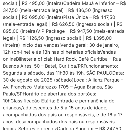
social) | R$ 495,00 (inteira)Cadeira Mauá e Inferior – R$
347,50 (meia-entrada legal) | R$ 486,50 (ingresso
social) | R$ 695,00 (inteira)Pista Única – R$ 447,50
(meia-entrada legal) | R$ 626,50 (ingresso social) | R$
895,00 (inteira)VIP Package – R$ 947,50 (meia-entrada
legal) | R$ 1.126,50 (ingresso social) | R$ 1.395,00
(inteira) Início das vendas:Venda geral: 30 de janeiro,
12h (on-line) e às 13h nas bilheterias oficiaisVendas
onlineBilheteria oficial: Hard Rock Café Curitiba – Rua
Buenos Aires, 50 – Batel, Curitiba/PRFuncionamento:
Segunda a sábado, das 11h30 às 19h. SÃO PAULOData:
30 de agosto de 2025 (sábado)Local: Allianz Parque –
Av. Francisco Matarazzo 1705 – Água Branca, São
Paulo/SPHorário de abertura dos portões:
10hClassificação Etária: Entrada e permanência de
crianças/adolescentes de 5 a 15 anos de idade,
acompanhados dos pais ou responsáveis, e de 16 a 17
anos, desacompanhados dos pais ou responsáveis
legais. Setores e preços:Cadeira Superior – R$ 247,50