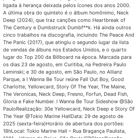
ligada à herança deixada pelos ícones dos anos 2000.
A última obra do quinteto é o álbum homônimo, Neck
Deep (2024), que traz canções como Heartbreak of
The Century e Dumbstruck Dumbf**k. Há ainda outros
cinco trabalhos na discografia, incluindo The Peace And
The Panic (2017), que atingiu o segundo lugar da lista
de vendas de álbuns nos Estados Unidos, e o quarto
lugar do Top 200 da Billboard na época. Marcada para
os dias 23 de agosto, em Curitiba, na Pedreira Paulo
Leminski; e 30 de agosto, em São Paulo, no Allianz
Parque, a I Wanna Be Tour reúne Fall Out Boy, Good
Charlotte, Yellowcard, Story Of The Year, The Maine,
The Veronicas, Neck Deep, Fresno, Forfun, Dead Fish,
Gloria e Fake Number. I Wanna Be Tour Sideshow @São
PauloRealização: 30e Yellowcard, Neck Deep e Story Of
The Year @Tokio Marine HallData: 29 de agosto de
2025 (sexta-feira)Horário de abertura dos portões:
18hLocal: Tokio Marine Hall – Rua Bragança Paulista,