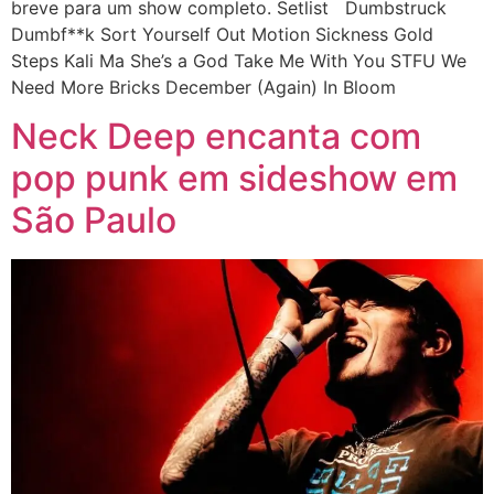
breve para um show completo. Setlist Dumbstruck
Dumbf**k Sort Yourself Out Motion Sickness Gold
Steps Kali Ma She’s a God Take Me With You STFU We
Need More Bricks December (Again) In Bloom
Neck Deep encanta com
pop punk em sideshow em
São Paulo