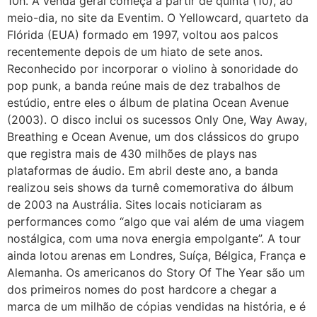
10h. A venda geral começa a partir de quinta (10), ao
meio-dia, no site da Eventim. O Yellowcard, quarteto da
Flórida (EUA) formado em 1997, voltou aos palcos
recentemente depois de um hiato de sete anos.
Reconhecido por incorporar o violino à sonoridade do
pop punk, a banda reúne mais de dez trabalhos de
estúdio, entre eles o álbum de platina Ocean Avenue
(2003). O disco inclui os sucessos Only One, Way Away,
Breathing e Ocean Avenue, um dos clássicos do grupo
que registra mais de 430 milhões de plays nas
plataformas de áudio. Em abril deste ano, a banda
realizou seis shows da turnê comemorativa do álbum
de 2003 na Austrália. Sites locais noticiaram as
performances como “algo que vai além de uma viagem
nostálgica, com uma nova energia empolgante”. A tour
ainda lotou arenas em Londres, Suíça, Bélgica, França e
Alemanha. Os americanos do Story Of The Year são um
dos primeiros nomes do post hardcore a chegar a
marca de um milhão de cópias vendidas na história, e é