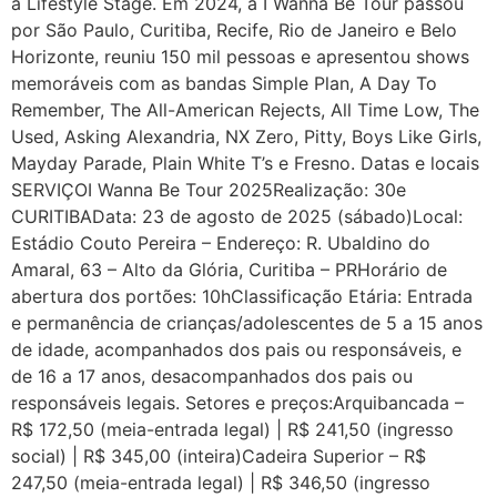
a Lifestyle Stage. Em 2024, a I Wanna Be Tour passou
por São Paulo, Curitiba, Recife, Rio de Janeiro e Belo
Horizonte, reuniu 150 mil pessoas e apresentou shows
memoráveis com as bandas Simple Plan, A Day To
Remember, The All-American Rejects, All Time Low, The
Used, Asking Alexandria, NX Zero, Pitty, Boys Like Girls,
Mayday Parade, Plain White T’s e Fresno. Datas e locais
SERVIÇOI Wanna Be Tour 2025Realização: 30e
CURITIBAData: 23 de agosto de 2025 (sábado)Local:
Estádio Couto Pereira – Endereço: R. Ubaldino do
Amaral, 63 – Alto da Glória, Curitiba – PRHorário de
abertura dos portões: 10hClassificação Etária: Entrada
e permanência de crianças/adolescentes de 5 a 15 anos
de idade, acompanhados dos pais ou responsáveis, e
de 16 a 17 anos, desacompanhados dos pais ou
responsáveis legais. Setores e preços:Arquibancada –
R$ 172,50 (meia-entrada legal) | R$ 241,50 (ingresso
social) | R$ 345,00 (inteira)Cadeira Superior – R$
247,50 (meia-entrada legal) | R$ 346,50 (ingresso