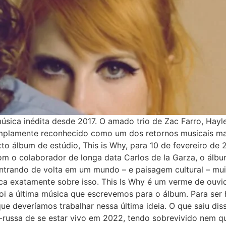
sica inédita desde 2017. O amado trio de Zac Farro, Hayle
 Amplamente reconhecido como um dos retornos musicais m
o álbum de estúdio, This is Why, para 10 de fevereiro de 
 com o colaborador de longa data Carlos de la Garza, o ál
Entrando de volta em um mundo – e paisagem cultural – mui
ca exatamente sobre isso. This Is Why é um verme de ouvi
oi a última música que escrevemos para o álbum. Para ser 
e deveríamos trabalhar nessa última ideia. O que saiu disso
russa de se estar vivo em 2022, tendo sobrevivido nem q