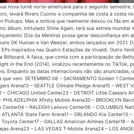
 sua nova turnê norte-americana para o segundo semestre, 
ubro, levará Rivers Cuomo e companhia de costa a costa 
sun Pickups. Mas a notícia que realmente deixou os fãs em a
o álbum, intitulado Shine Again, terá sua estreia mundial n
lançamento (Dia da Mentira) possa gerar desconfiança em a
 álbuns OK Human e Van Weezer, ambos lançados em 2021. D
 EPs inspirados nas Quatro Estações de Vivaldi. Outro fe
 Billboard. A faixa, que conta com a participação de Beth
right in the End (2014), viralizou recentemente no TikTok
s. Enquanto as datas internacionais não são anunciadas, o
ana que vem. SETEMBRO 08 – SACRAMENTO Golden 1 Cente
s Arena13 – SEATTLE Climate Pledge Arena15 – WEST VA
2 – CHICAGO United Center23 – DETROIT Little Caesars 
 – PHILADELPHIA Xfinity Mobile Arena30 – BROOKLYN Ba
m Center04 – RALEIGH Lenovo Center06 – COLUMBUS Nati
– ATLANTA State Farm Arena11 – ORLANDO Kia Center13 –
 Toyota Center17 – DALLAS American Airlines Center18 
ejas Arena23 – LAS VEGAS T-Mobile Arena24 – LOS ANGE