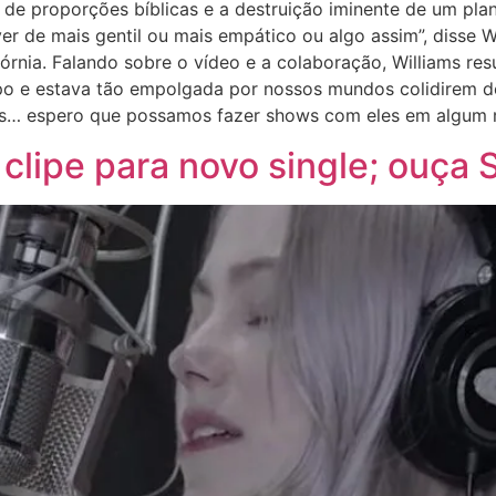
de proporções bíblicas e a destruição iminente de um pl
de mais gentil ou mais empático ou algo assim”, disse Wil
ifórnia. Falando sobre o vídeo e a colaboração, Williams re
po e estava tão empolgada por nossos mundos colidirem de
as… espero que possamos fazer shows com eles em algu
clipe para novo single; ouça 