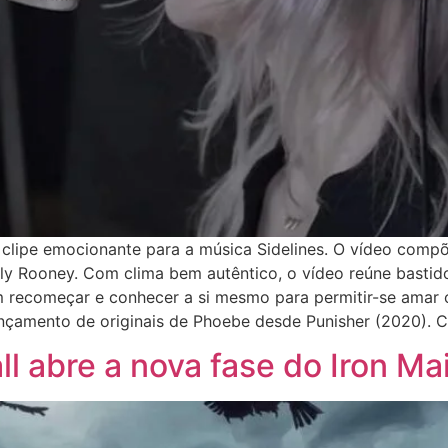
 clipe emocionante para a música Sidelines. O vídeo compõ
ally Rooney. Com clima bem autêntico, o vídeo reúne bastido
m recomeçar e conhecer a si mesmo para permitir-se amar 
ançamento de originais de Phoebe desde Punisher (2020). Co
l abre a nova fase do Iron Ma