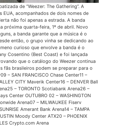
batizada de “Weezer: The Gathering”. A
nos EUA, acompanhados de dois nomes de
lerta não foi apenas a estrada. A banda
a próxima quarta-feira, 1º de abril. Novo
lguns, a banda garante que a música é o
esde então, o grupo vinha se dedicando ao
nômeno curioso que envolve a banda é o
any Cosentino (Best Coast) e foi lançada
, provando que o catálogo do Weezer continua
s fãs brasileiros podem se preparar para o
r09 – SAN FRANCISCO Chase Center11 –
LLEY CITY Maverik Center16 – DENVER Ball
Arena25 – TORONTO Scotiabank Arena26 –
rclays Center OUTUBRO 02 – WASHINGTON
onwide Arena07 – MILWAUKEE Fiserv
 SUNRISE Amerant Bank Arena14 – TAMPA
– AUSTIN Moody Center ATX20 – PHOENIX
LES Crypto.com Arena