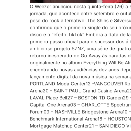
O Weezer anunciou nesta quinta-feira (26) a
jornada, que acontece entre setembro e out
peso do rock alternativo: The Shins e Silver
confirmou que o primeiro single do seu próxim
disco e o “efeito TikTok” Embora a data de 
primeiro passo oficial para o sucessor dos
ambicioso projeto SZNZ, uma série de quatro
retorno inesperado de Go Away às paradas da
originalmente no álbum Everything Will Be Al
encontrando novas audiências dez anos depoi
lançamento digital da nova música na sem
PORTLAND Moda Center12 -VANCOUVER Roger
Arena20 – SAINT PAUL Grand Casino Arena2
LAVAL Place Bell27 – BOSTON TD Garden29
Capital One Arena03 – CHARLOTTE Spectru
Forum09 – NASHVILLE Bridgestone Arena10 
Benchmark International Arena16 – HOUSTON
Mortgage Matchup Center21 – SAN DIEGO Vi