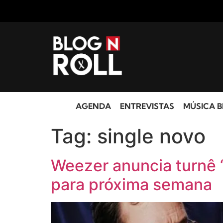
AGENDA
ENTREVISTAS
MÚSICA B
Tag:
single novo
Weezer anuncia turnê 
para próxima semana