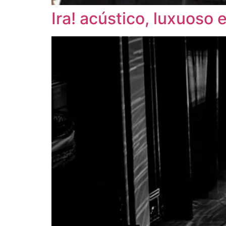
Ira! acústico, luxuoso 