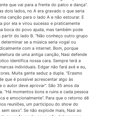
te que vai para a frente do palco e dança”.
s dois lados, no A era gravado o que seria
uma canção para o lado A e não estourar. E
a por ela e virou sucesso e praticamente
ir na boca do povo ajuda, mas também pode
a partir do lado B. “Não conheço outro grupo
 determinar se a música seria vogal ou
adicalmente com a internet. Bom, porque
eleitura de uma antiga canção, Nasi defende
ico identifica nossa cara. Sempre terá a
arcas individuais. Edgar não fará axé e eu,
tores. Muita gente seduz a dupla. “Erasmo
e que é possível acrescentar algo às
e o autor deve aprovar”. São 35 anos da
ília. “Há momentos bons e ruins e cada pessoa
ica e emocionalmente”. Para que o retorno dê
zemos reuniões, um participou do show do
 sem sexo”. Se não explode mais, Nasi ao