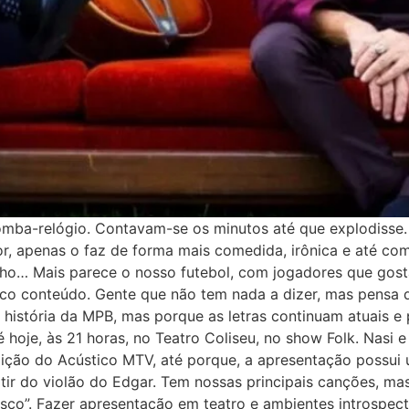
bomba-relógio. Contavam-se os minutos até que explodisse
or, apenas o faz de forma mais comedida, irônica e até co
uinho… Mais parece o nosso futebol, com jogadores que go
co conteúdo. Gente que não tem nada a dizer, mas pensa q
a história da MPB, mas porque as letras continuam atuais e 
é hoje, às 21 horas, no Teatro Coliseu, no show Folk. Nas
edição do Acústico MTV, até porque, a apresentação possui
rtir do violão do Edgar. Tem nossas principais canções, m
isco”. Fazer apresentação em teatro e ambientes introspec