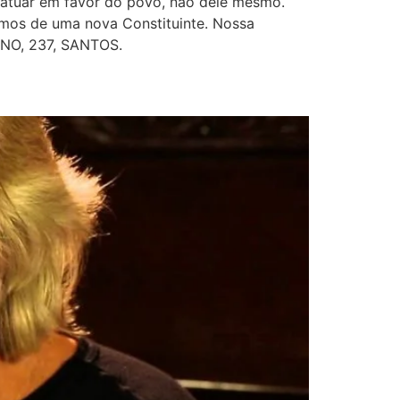
o atuar em favor do povo, não dele mesmo.
samos de uma nova Constituinte. Nossa
ENO, 237, SANTOS.