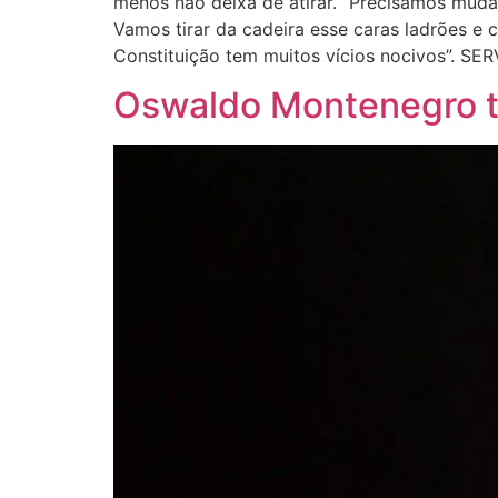
menos não deixa de atirar. “Precisamos muda
Vamos tirar da cadeira esse caras ladrões e
Constituição tem muitos vícios nocivos”.
Oswaldo Montenegro t