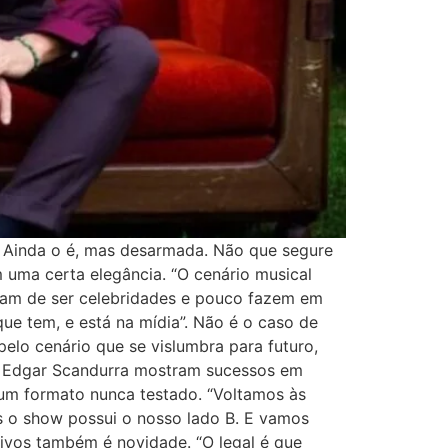
. Ainda o é, mas desarmada. Não que segure
m uma certa elegância. “O cenário musical
stam de ser celebridades e pouco fazem em
ue tem, e está na mídia”. Não é o caso de
pelo cenário que se vislumbra para futuro,
i e Edgar Scandurra mostram sucessos em
 um formato nunca testado. “Voltamos às
as o show possui o nosso lado B. E vamos
tivos também é novidade. “O legal é que