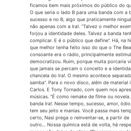
ficamos bem mais próximos do público do que
O que seria o lado B para uma banda com a ba
sucesso e no B, algo que praticamente ningué
não apenas com a Ira!. “Talvez o melhor exe
forjou a identidade deles. Talvez a banda te
complicar. E é o público que define”. Há, na
que melhor tenha feito isso do que o The Be
consoante era o rádio, principalmente estim
democratizou. Ruim, porque muita porcaria vi
que jamais se percam o conceito e a identid
chancela do Ira!. O mesmo acontece separadam
samba”. Para o novo disco, além de material 
Carlos. E Tony Tornado, com quem nos aprese
músicas. “É como remake de filme ou novela.
banda Ira!. Nesse tempo, sucesso, amor, ódio
tem seu jeito e manias. Você passa mais tem
certo, Nasi prega o reinventar-se, a partir 
outro… Nossa química está de volta, há resp