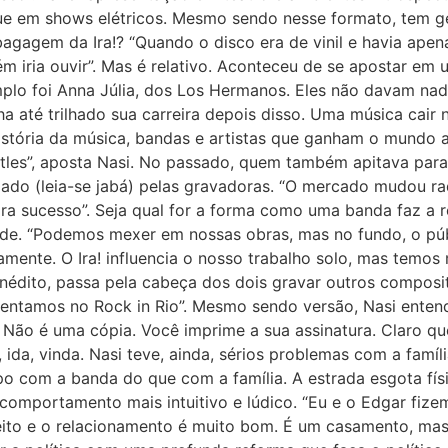
 em shows elétricos. Mesmo sendo nesse formato, tem gen
gagem da Ira!? “Quando o disco era de vinil e havia apena
m iria ouvir”. Mas é relativo. Aconteceu de se apostar em 
mplo foi Anna Júlia, dos Los Hermanos. Eles não davam nad
nha até trilhado sua carreira depois disso. Uma música ca
 história da música, bandas e artistas que ganham o mundo 
atles”, aposta Nasi. No passado, quem também apitava para
ulado (leia-se jabá) pelas gravadoras. “O mercado mudou r
ra sucesso”. Seja qual for a forma como uma banda faz a r
ade. “Podemos mexer em nossas obras, mas no fundo, o públ
ente. O Ira! influencia o nosso trabalho solo, mas temos m
inédito, passa pela cabeça dos dois gravar outros composi
ntamos no Rock in Rio”. Mesmo sendo versão, Nasi entend
 Não é uma cópia. Você imprime a sua assinatura. Claro qu
, ida, vinda. Nasi teve, ainda, sérios problemas com a fam
po com a banda do que com a família. A estrada esgota fís
de comportamento mais intuitivo e lúdico. “Eu e o Edgar fi
eito e o relacionamento é muito bom. É um casamento, mas