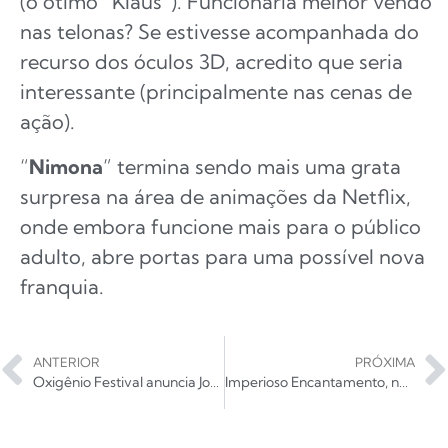
(o ótimo “Klaus”). Funcionaria melhor vendo
nas telonas? Se estivesse acompanhada do
recurso dos óculos 3D, acredito que seria
interessante (principalmente nas cenas de
ação).
“
Nimona
” termina sendo mais uma grata
surpresa na área de animações da Netflix,
onde embora funcione mais para o público
adulto, abre portas para uma possível nova
franquia.
ANTERIOR
PRÓXIMA
Oxigênio Festival anuncia Jonny Craig e fecha lineup da edição 2023
Imperioso Encantamento, novo álbum de andre L. R. mendes chega ao streaming