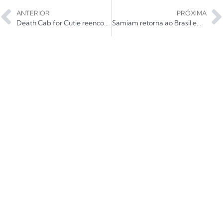
ANTERIOR
PRÓXIMA
Death Cab for Cutie reencontra sua essência indie em I Built You a Tower
Samiam retorna ao Brasil em setembro para quatro shows e terá Garage Fuzz em duas datas