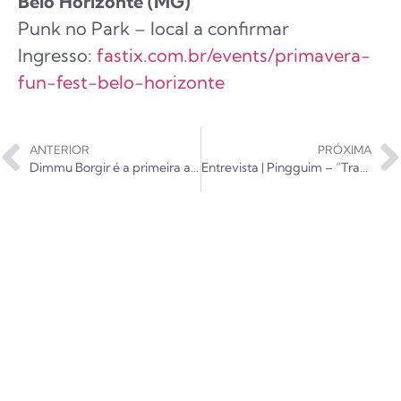
Belo Horizonte (MG)
Punk no Park – local a confirmar
Ingresso:
fastix.com.br/events/primavera-
fun-fest-belo-horizonte
ANTERIOR
PRÓXIMA
Dimmu Borgir é a primeira atração confirmada do Liberation Festival 2026 em São Paulo
Entrevista | Pingguim – “Trabalhar com o Rick Bonadio hoje é uma realização”