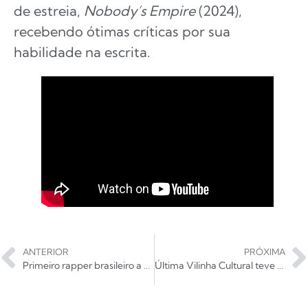
de estreia,
Nobody’s Empire
(2024),
recebendo ótimas críticas por sua
habilidade na escrita.
ANTERIOR
PRÓXIMA
Primeiro rapper brasileiro a ocupar o Allianz Parque como headliner, BK’ anuncia convidados
Última Vilinha Cultural teve Bola (da Zimbra), Helena Papini, Bruno Iodes e Alex Jandovi