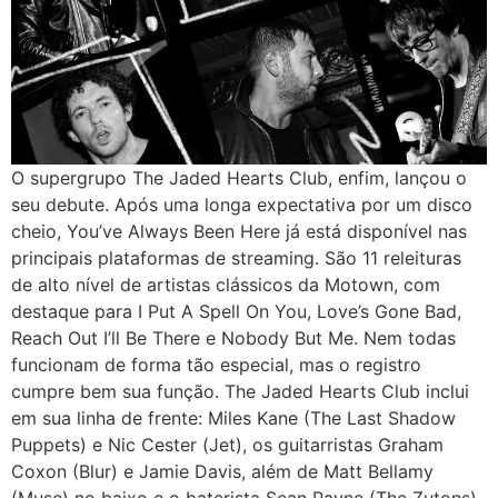
O supergrupo The Jaded Hearts Club, enfim, lançou o
seu debute. Após uma longa expectativa por um disco
cheio, You’ve Always Been Here já está disponível nas
principais plataformas de streaming. São 11 releituras
de alto nível de artistas clássicos da Motown, com
destaque para I Put A Spell On You, Love’s Gone Bad,
Reach Out I’ll Be There e Nobody But Me. Nem todas
funcionam de forma tão especial, mas o registro
cumpre bem sua função. The Jaded Hearts Club inclui
em sua linha de frente: Miles Kane (The Last Shadow
Puppets) e Nic Cester (Jet), os guitarristas Graham
Coxon (Blur) e Jamie Davis, além de Matt Bellamy
(Muse) no baixo e o baterista Sean Payne (The Zutons).