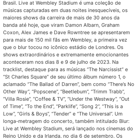
Brasil. Live at Wembley Stadium é uma coleção de
músicas capturadas em duas noites inesquecíveis, os
maiores shows da carreira de mais de 30 anos da
banda até hoje, que viram Damon Albarn, Graham
Coxon, Alex James e Dave Rowntree se apresentarem
para mais de 150 mil fãs em Wembley, a primeira vez
que o blur tocou no icônico estádio de Londres. Os
shows extraordinários e extremamente emocionantes
aconteceram nos dias 8 e 9 de julho de 2023. Na
tracklist, destaque para as músicas “The Narcissist” e
“St Charles Square” de seu último álbum número 1, o
aclamado “The Ballad of Darren”, bem como “There’s No
Other Way”, “Popscene”, “Beetlebum”, “Trimm Trabb”,
“Villa Rosie”, “Coffee & TV”, “Under the Westway”, “Out
of Time”, “To the End”, “Parklife”, “Song 2”, “This is a
Low”, “Girls & Boys”, “Tender” e “The Universal”. Um
longa-metragem do concerto, também intitulado Blur:
Live at Wembley Stadium, será lançado nos cinemas do
Reino Unido e da Irlanda, no dia 6 de setembro. Os