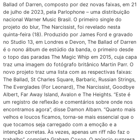
Ballad of Darren, composto por dez novas faixas, em 21
de julho de 2023, pela Parlophone – uma distribuição
nacional Warner Music Brasil. O primeiro single do
projeto do blur, The Narcissist, foi revelado nesta
quinta-feira (18). Produzido por James Ford e gravado
no Studio 13, em Londres e Devon, The Ballad of Darren
é o nono álbum de estúdio da banda, o primeiro desde
o topo das paradas The Magic Whip em 2015, cuja capa
traz uma imagem do fotógrafo britânico Martin Parr. O
novo projeto traz uma lista com as respectivas faixas:
The Ballad, St Charles Square, Barbaric, Russian Strings,
The Everglades (For Leonard), The Narcissist, Goodbye
Albert, Far Away Island, Avalon e The Heights. “Este é
um registro de reflexão e comentários sobre onde nos
encontramos agora”, disse Damon Albarn. “Quanto mais
velhos e loucos ficamos, torna-se mais essencial que o
que tocamos seja carregado com a emoção e a
intenção corretas. Às vezes, apenas um riff não faz o
trabalho”, completa Graham Coxon. O anúncio surpresa