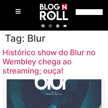
Tag:
Blur
Histórico show do Blur no
Wembley chega ao
streaming; ouça!