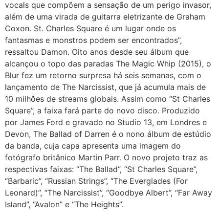
vocals que compõem a sensação de um perigo invasor,
além de uma virada de guitarra eletrizante de Graham
Coxon. St. Charles Square é um lugar onde os
fantasmas e monstros podem ser encontrados”,
ressaltou Damon. Oito anos desde seu álbum que
alcançou o topo das paradas The Magic Whip (2015), o
Blur fez um retorno surpresa há seis semanas, com o
lançamento de The Narcissist, que já acumula mais de
10 milhões de streams globais. Assim como “St Charles
Square”, a faixa fará parte do novo disco. Produzido
por James Ford e gravado no Studio 13, em Londres e
Devon, The Ballad of Darren é o nono álbum de estúdio
da banda, cuja capa apresenta uma imagem do
fotógrafo britânico Martin Parr. O novo projeto traz as
respectivas faixas: “The Ballad”, “St Charles Square”,
“Barbaric”, “Russian Strings”, “The Everglades (For
Leonard)”, “The Narcissist”, “Goodbye Albert”, “Far Away
Island”, “Avalon” e “The Heights”.