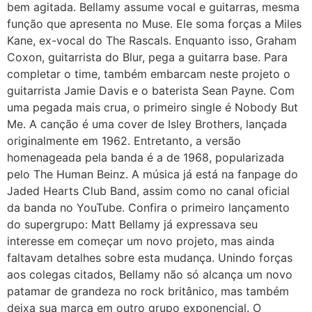
bem agitada. Bellamy assume vocal e guitarras, mesma
função que apresenta no Muse. Ele soma forças a Miles
Kane, ex-vocal do The Rascals. Enquanto isso, Graham
Coxon, guitarrista do Blur, pega a guitarra base. Para
completar o time, também embarcam neste projeto o
guitarrista Jamie Davis e o baterista Sean Payne. Com
uma pegada mais crua, o primeiro single é Nobody But
Me. A canção é uma cover de Isley Brothers, lançada
originalmente em 1962. Entretanto, a versão
homenageada pela banda é a de 1968, popularizada
pelo The Human Beinz. A música já está na fanpage do
Jaded Hearts Club Band, assim como no canal oficial
da banda no YouTube. Confira o primeiro lançamento
do supergrupo: Matt Bellamy já expressava seu
interesse em começar um novo projeto, mas ainda
faltavam detalhes sobre esta mudança. Unindo forças
aos colegas citados, Bellamy não só alcança um novo
patamar de grandeza no rock britânico, mas também
deixa sua marca em outro grupo exponencial. O