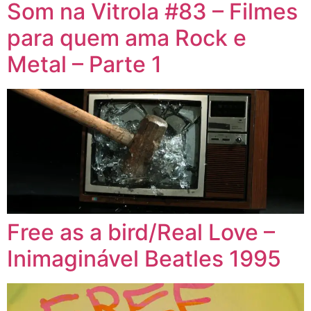
Som na Vitrola #83 – Filmes
para quem ama Rock e
Metal – Parte 1
Free as a bird/Real Love –
Inimaginável Beatles 1995