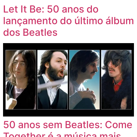
Let It Be: 50 anos do
lançamento do último álbum
dos Beatles
50 anos sem Beatles: Come
Together é a música mais