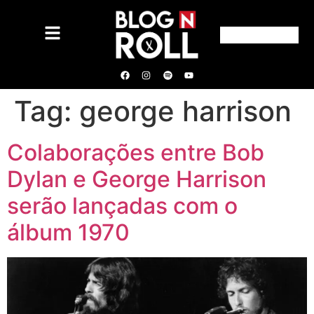
Tag:
george harrison
Colaborações entre Bob
Dylan e George Harrison
serão lançadas com o
álbum 1970