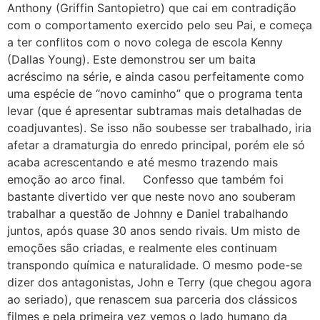
Anthony (Griffin Santopietro) que cai em contradição
com o comportamento exercido pelo seu Pai, e começa
a ter conflitos com o novo colega de escola Kenny
(Dallas Young). Este demonstrou ser um baita
acréscimo na série, e ainda casou perfeitamente como
uma espécie de “novo caminho” que o programa tenta
levar (que é apresentar subtramas mais detalhadas de
coadjuvantes). Se isso não soubesse ser trabalhado, iria
afetar a dramaturgia do enredo principal, porém ele só
acaba acrescentando e até mesmo trazendo mais
emoção ao arco final. Confesso que também foi
bastante divertido ver que neste novo ano souberam
trabalhar a questão de Johnny e Daniel trabalhando
juntos, após quase 30 anos sendo rivais. Um misto de
emoções são criadas, e realmente eles continuam
transpondo química e naturalidade. O mesmo pode-se
dizer dos antagonistas, John e Terry (que chegou agora
ao seriado), que renascem sua parceria dos clássicos
filmes e pela primeira vez vemos o lado humano da