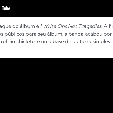
taque do álbum é
I Write Sins Not Tragedies
. A f
os públicos para seu álbum, a banda acabou po
 refrão chiclete, e uma base de guitarra simples 