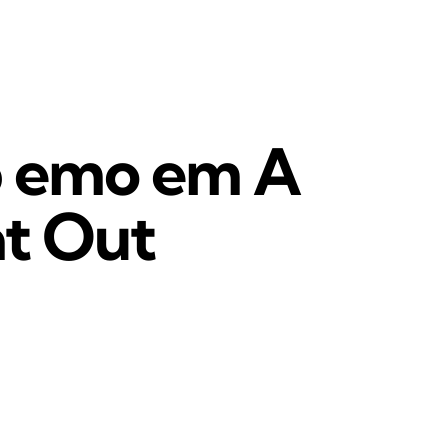
op emo em A
at Out