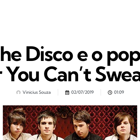
The Disco e o p
 You Can’t Swe
Vinicius Souza
02/07/2019
01:09