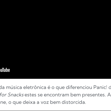
da música eletrônica é o que diferenciou Panic!
 for Snacks
estes se encontram bem presentes. A
e, o que deixa a voz bem distorcida.