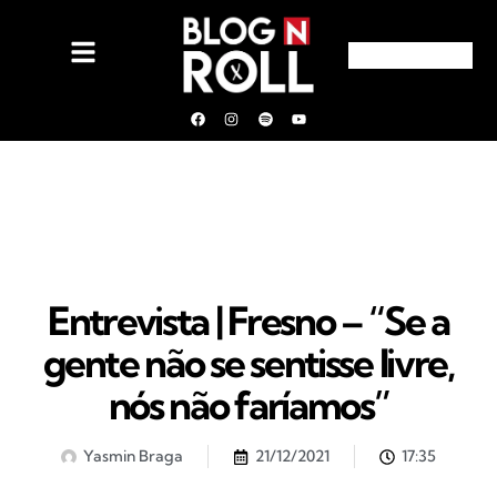
Entrevista | Fresno – “Se a
gente não se sentisse livre,
nós não faríamos”
Yasmin Braga
21/12/2021
17:35