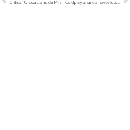
Crítica | O Exorcismo da Minha Melhor Amiga
Coldplay anuncia novos lotes de ingressos para São Paulo e Rio